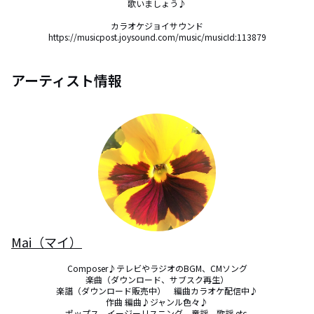
歌いましょう♪

カラオケジョイサウンド

https://musicpost.joysound.com/music/musicId:113879
アーティスト情報
Mai（マイ）
Composer♪テレビやラジオのBGM、CMソング

楽曲（ダウンロード、サブスク再生）

楽譜（ダウンロード販売中）　編曲カラオケ配信中♪

作曲 編曲♪ジャンル色々♪

ポップス　イージーリスニング　童謡　歌謡 etc.
