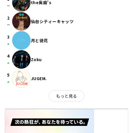
the奥歯's
check_indeterminate_small
2
仙台シティーキャッツ
check_indeterminate_small
3
月と徒花
arrow_drop_up
4
Zoku
arrow_drop_up
5
JUGEM.
arrow_drop_up
もっと見る