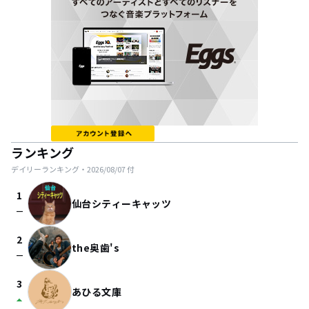
ランキング
デイリーランキング・
2026/08/07
付
1
仙台シティーキャッツ
check_indeterminate_small
2
the奥歯's
check_indeterminate_small
3
あひる文庫
arrow_drop_up