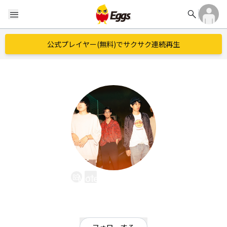
search
menu
公式プレイヤー(無料)でサクサク連続再生
Mole of the neck.
EggsID：
moleoftheneck
3
フォロワー