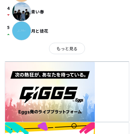
4
青い春
arrow_drop_down
5
月と徒花
arrow_drop_up
もっと見る