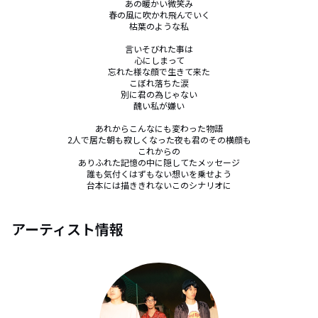
あの暖かい微笑み

春の風に吹かれ飛んでいく

枯葉のような私

言いそびれた事は

心にしまって

忘れた様な顔で生きて来た

こぼれ落ちた涙

別に君の為じゃない

醜い私が嫌い

あれからこんなにも変わった物語

2人で居た朝も寂しくなった夜も君のその横顔も

これからの

ありふれた記憶の中に隠してたメッセージ

誰も気付くはずもない想いを乗せよう

台本には描ききれないこのシナリオに
アーティスト情報