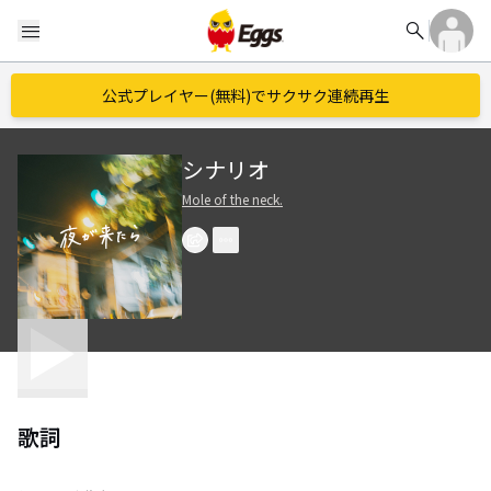
search
menu
公式プレイヤー(無料)でサクサク連続再生
シナリオ
Mole of the neck.
歌詞