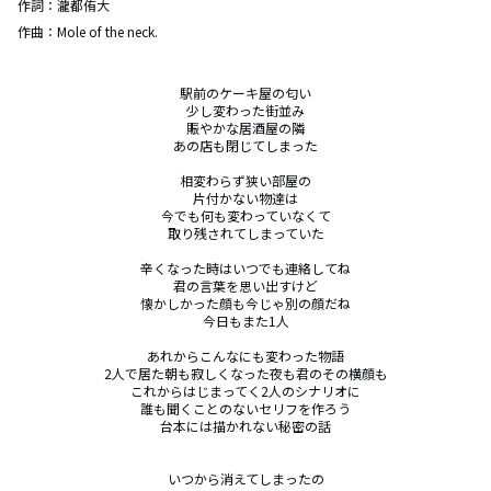
作詞：
瀧都侑大
作曲：
Mole of the neck.
駅前のケーキ屋の匂い

少し変わった街並み

賑やかな居酒屋の隣

あの店も閉じてしまった

相変わらず狭い部屋の

片付かない物達は

今でも何も変わっていなくて

取り残されてしまっていた

辛くなった時はいつでも連絡してね

君の言葉を思い出すけど

懐かしかった顔も今じゃ別の顔だね

今日もまた1人

あれからこんなにも変わった物語

2人で居た朝も寂しくなった夜も君のその横顔も

これからはじまってく2人のシナリオに

誰も聞くことのないセリフを作ろう

台本には描かれない秘密の話

いつから消えてしまったの
