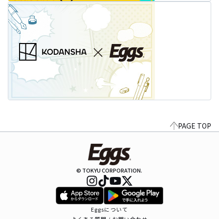
PAGE TOP
© TOKYU CORPORATION.
Eggsについて