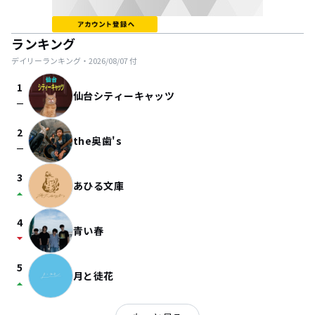
ランキング
デイリーランキング・
2026/08/07
付
1
仙台シティーキャッツ
check_indeterminate_small
2
the奥歯's
check_indeterminate_small
3
あひる文庫
arrow_drop_up
4
青い春
arrow_drop_down
5
月と徒花
arrow_drop_up