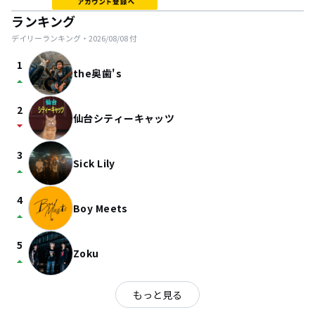
ランキング
デイリーランキング・
2026/08/08
付
1
the奥歯's
arrow_drop_up
2
仙台シティーキャッツ
arrow_drop_down
3
Sick Lily
arrow_drop_up
4
Boy Meets
arrow_drop_up
5
Zoku
arrow_drop_up
もっと見る