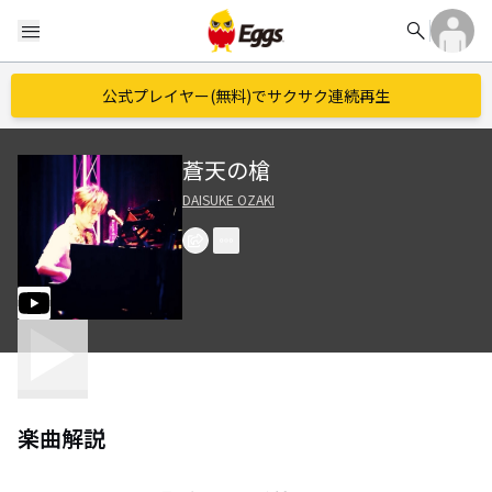
search
menu
公式プレイヤー(無料)でサクサク連続再生
蒼天の槍
DAISUKE OZAKI
楽曲解説