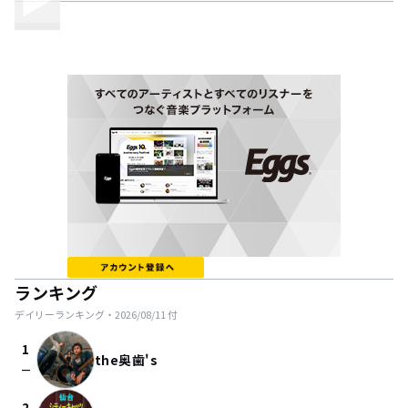
ランキング
デイリーランキング・
2026/08/11
付
1
the奥歯's
check_indeterminate_small
2