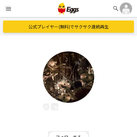
search
menu
公式プレイヤー(無料)でサクサク連続再生
Morestage
EggsID：
morestage
1
フォロワー