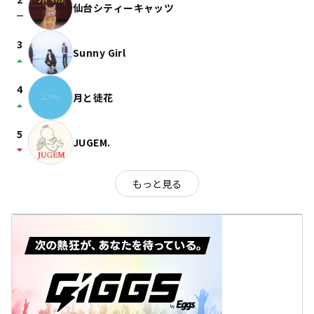
仙台シティーキャッツ
check_indeterminate_small
3
Sunny Girl
arrow_drop_up
4
月と徒花
arrow_drop_up
5
JUGEM.
arrow_drop_down
もっと見る