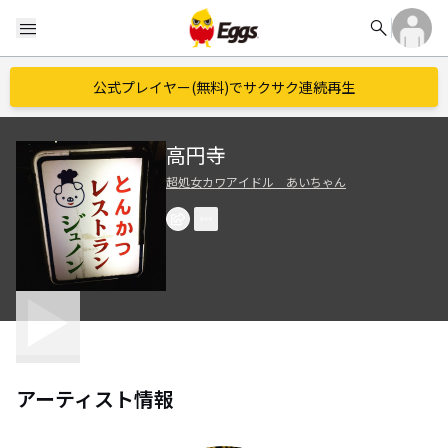
search
menu
公式プレイヤー(無料)でサクサク連続再生
高円寺
超処女カワアイドル あいちゃん
アーティスト情報