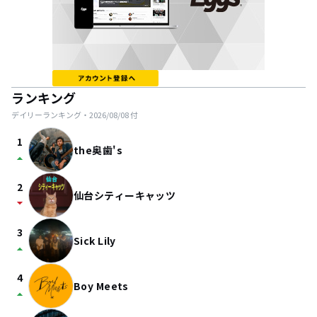
ランキング
デイリーランキング・
2026/08/08
付
1
the奥歯's
arrow_drop_up
2
仙台シティーキャッツ
arrow_drop_down
3
Sick Lily
arrow_drop_up
4
Boy Meets
arrow_drop_up