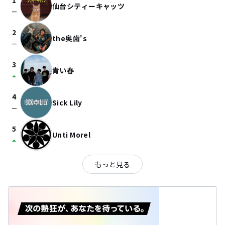
1
仙台シティーキャッツ
check_indeterminate_small
2
the奥歯's
check_indeterminate_small
3
青い春
arrow_drop_up
4
Sick Lily
check_indeterminate_small
5
Unti Morel
arrow_drop_up
もっと見る