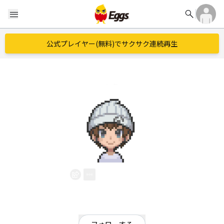
search
menu
公式プレイヤー(無料)でサクサク連続再生
Sato
EggsID：
msatoru21
2
フォロワー