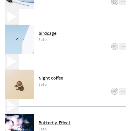
birdcage
Sato
Night coffee
Sato
Butterfly-Effect
Sato