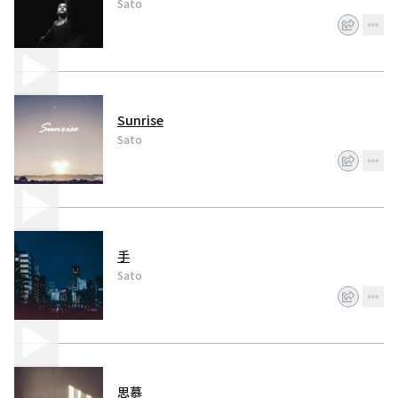
Sato
Sunrise
Sato
手
Sato
思慕