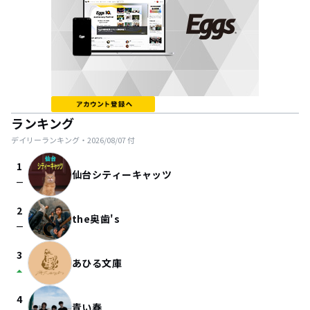
ランキング
デイリーランキング・
2026/08/07
付
1
仙台シティーキャッツ
check_indeterminate_small
2
the奥歯's
check_indeterminate_small
3
あひる文庫
arrow_drop_up
4
青い春