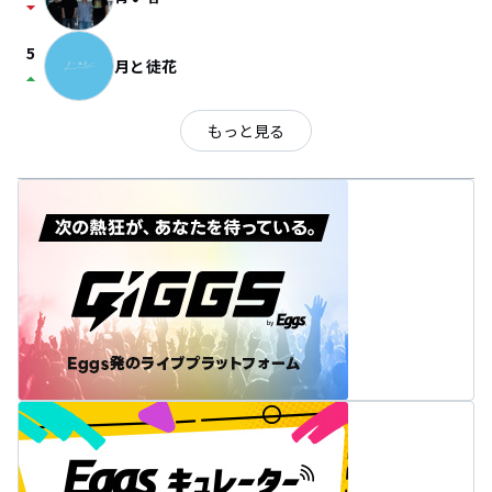
arrow_drop_down
5
月と徒花
arrow_drop_up
もっと見る