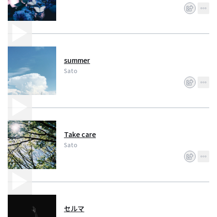
summer
Sato
Take care
Sato
セルマ