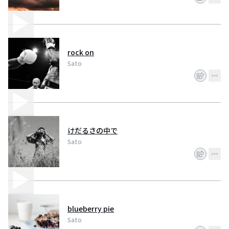
rock on
Sato
けだるさの中で
Sato
blueberry pie
Sato