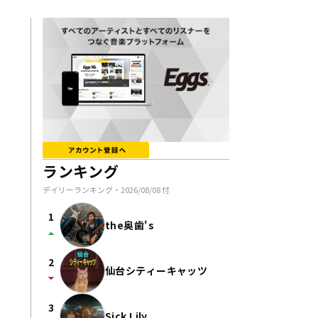
ランキング
デイリーランキング・
2026/08/08
付
1
the奥歯's
arrow_drop_up
2
仙台シティーキャッツ
arrow_drop_down
3
Sick Lily