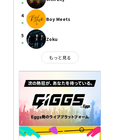
arrow_drop_up
4
Boy Meets
arrow_drop_up
5
Zoku
arrow_drop_up
もっと見る