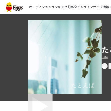
オーディション
ランキング
記事
タイムライン
ライブ情報
open_
た
Sato