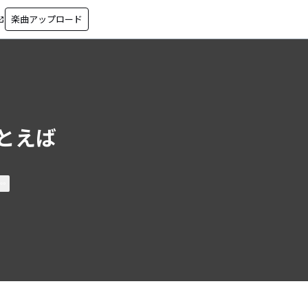
楽曲アップロード
in_new
とえば