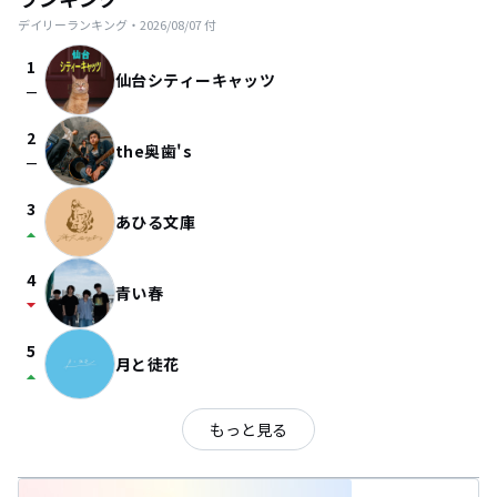
デイリーランキング・
2026/08/07
付
1
仙台シティーキャッツ
check_indeterminate_small
2
the奥歯's
check_indeterminate_small
3
あひる文庫
arrow_drop_up
4
青い春
arrow_drop_down
5
月と徒花
arrow_drop_up
もっと見る