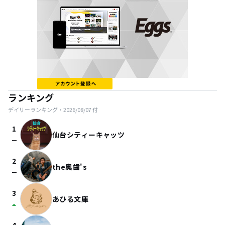
ランキング
デイリーランキング・
2026/08/07
付
1
仙台シティーキャッツ
check_indeterminate_small
2
the奥歯's
check_indeterminate_small
3
あひる文庫
arrow_drop_up