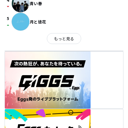
4
青い春
arrow_drop_down
5
月と徒花
arrow_drop_up
もっと見る