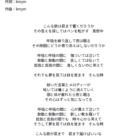
作詞：
kmym
作曲：
kmym
こんな歌は君まで響くだろうか

その答えを探してはペンを転がす　真夜中

呼吸を繰り返して夜は眠る

その隙間にどうか寄り添えはしないだろうか

呼吸と呼吸の間に　傷ついては泣いて

鼓動と鼓動の間に　苦しくては吐いて

孤独と孤独の間に　楽しくないのに笑えて

それでも夢を見ては目を覚ます　そんな時

紡いだ言葉とメロディーが

呟いては囁くように消えていく

頭と体が疲れたら夜と眠る

その心はずっと気になってる

呼吸と呼吸の間に　心が震えて泣いて

鼓動と鼓動の間に　新しい靴を履いて

孤独と孤独の間でも　時々心から笑えて

そうして夢を見ては目を覚ます　そんな時

こんな歌が君まで　君まで届けばいいな