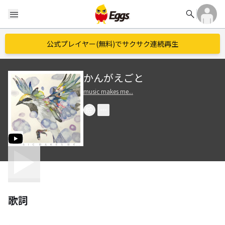
search
menu
公式プレイヤー(無料)でサクサク連続再生
かんがえごと
music makes me...
歌詞