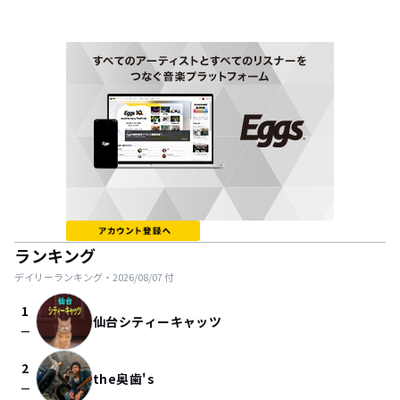
ランキング
デイリーランキング・
2026/08/07
付
1
仙台シティーキャッツ
check_indeterminate_small
2
the奥歯's
check_indeterminate_small