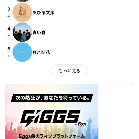
3
あひる文庫
arrow_drop_up
4
青い春
arrow_drop_down
5
月と徒花
arrow_drop_up
もっと見る