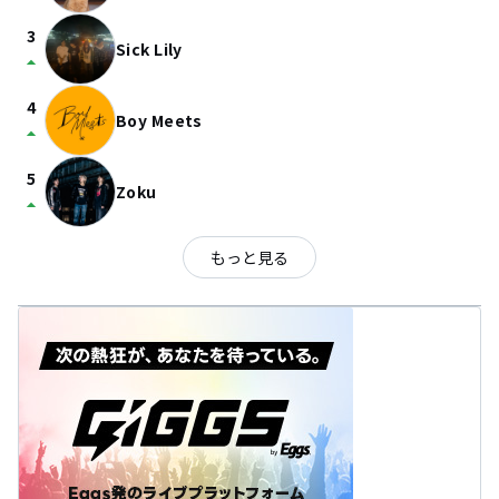
3
Sick Lily
arrow_drop_up
4
Boy Meets
arrow_drop_up
5
Zoku
arrow_drop_up
もっと見る