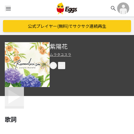
search
menu
公式プレイヤー(無料)でサクサク連続再生
紫陽花
ムラタユスラ
歌詞