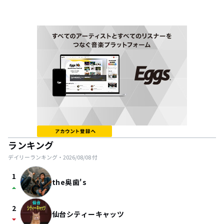
ランキング
デイリーランキング・
2026/08/08
付
1
the奥歯's
arrow_drop_up
2
仙台シティーキャッツ
arrow_drop_down