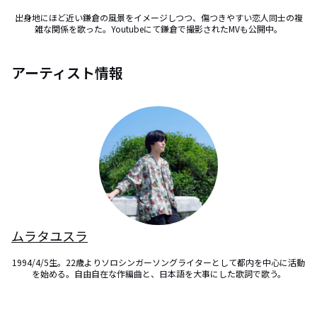
出身地にほど近い鎌倉の風景をイメージしつつ、傷つきやすい恋人同士の複
雑な関係を歌った。Youtubeにて鎌倉で撮影されたMVも公開中。
アーティスト情報
ムラタユスラ
1994/4/5生。22歳よりソロシンガーソングライターとして都内を中心に活動
を始める。自由自在な作編曲と、日本語を大事にした歌詞で歌う。