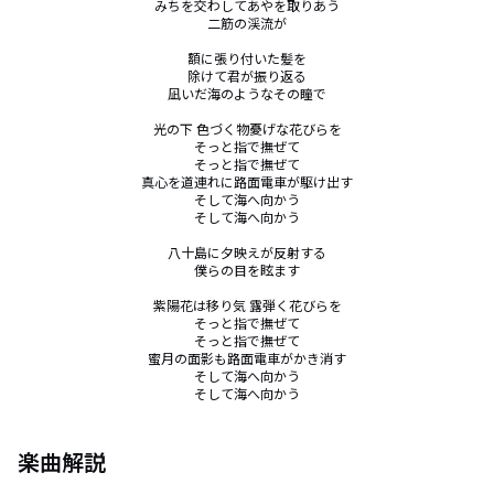
みちを交わしてあやを取りあう

二筋の渓流が

額に張り付いた髪を

除けて君が振り返る

凪いだ海のようなその瞳で

光の下 色づく物憂げな花びらを

そっと指で撫ぜて

そっと指で撫ぜて

真心を道連れに路面電車が駆け出す

そして海へ向かう

そして海へ向かう

八十島に夕映えが反射する

僕らの目を眩ます

紫陽花は移り気 露弾く花びらを

そっと指で撫ぜて

そっと指で撫ぜて

蜜月の面影も路面電車がかき消す

そして海へ向かう

そして海へ向かう
楽曲解説