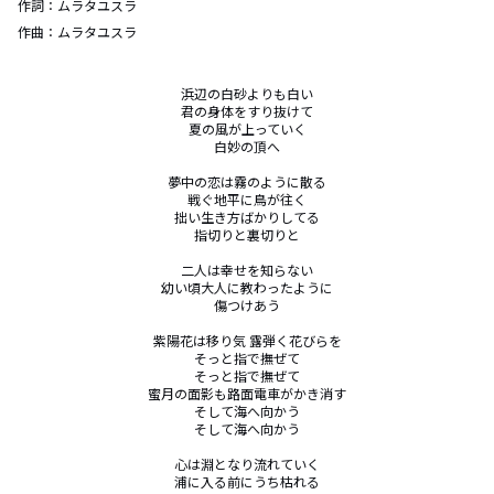
作詞：
ムラタユスラ
作曲：
ムラタユスラ
浜辺の白砂よりも白い

君の身体をすり抜けて

夏の風が上っていく

白妙の頂へ

夢中の恋は霧のように散る

戦ぐ地平に鳥が往く

拙い生き方ばかりしてる

指切りと裏切りと

二人は幸せを知らない

幼い頃大人に教わったように

傷つけあう

紫陽花は移り気 露弾く花びらを

そっと指で撫ぜて

そっと指で撫ぜて

蜜月の面影も路面電車がかき消す

そして海へ向かう

そして海へ向かう

心は淵となり流れていく

浦に入る前にうち枯れる
