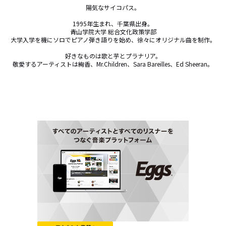
陽気なサイコパス。

1995年生まれ、千葉県出身。

青山学院大学 総合文化政策学部

大学入学を機にソロでピアノ弾き語りを始め、徐々にオリジナル曲を制作。

好きなものは歌と芋とプラナリア。

敬愛するアーティストは絢香、Mr.Children、Sara Bareilles、Ed Sheeran。