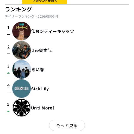
ランキング
デイリーランキング・
2026/08/06
付
1
仙台シティーキャッツ
check_indeterminate_small
2
the奥歯's
check_indeterminate_small
3
青い春
arrow_drop_up
4
Sick Lily
check_indeterminate_small
5
Unti Morel
arrow_drop_up
もっと見る