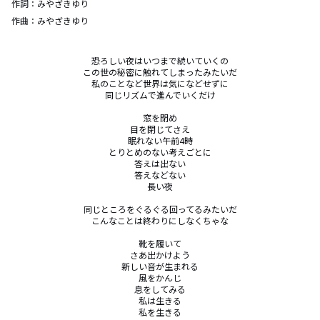
作詞：
みやざきゆり
作曲：
みやざきゆり
恐ろしい夜はいつまで続いていくの

この世の秘密に触れてしまったみたいだ

私のことなど世界は気になどせずに

同じリズムで進んでいくだけ

窓を閉め

目を閉じてさえ

眠れない午前4時

とりとめのない考えごとに

答えは出ない

答えなどない

長い夜

同じところをぐるぐる回ってるみたいだ

こんなことは終わりにしなくちゃな

靴を履いて

さあ出かけよう

新しい音が生まれる

風をかんじ

息をしてみる

私は生きる

私を生きる
