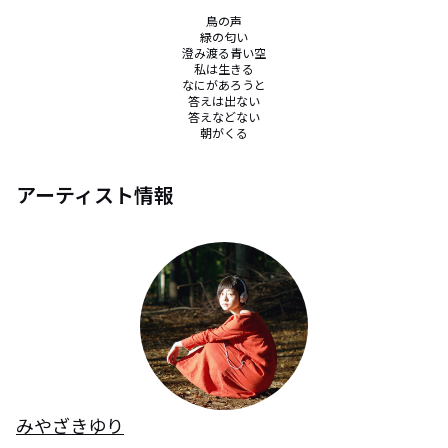
鳥の声

緑の匂い

澄み渡る青い空

私は生きる

なにがあろうと

答えは出ない

答えなどない

朝がくる
アーティスト情報
みやざきゆり