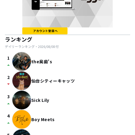
ランキング
デイリーランキング・
2026/08/08
付
1
the奥歯's
arrow_drop_up
2
仙台シティーキャッツ
arrow_drop_down
3
Sick Lily
arrow_drop_up
4
Boy Meets
arrow_drop_up