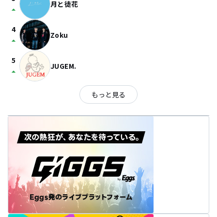
月と徒花
arrow_drop_up
4
Zoku
arrow_drop_up
5
JUGEM.
arrow_drop_up
もっと見る