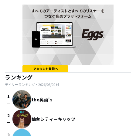
ランキング
デイリーランキング・
2026/08/09
付
1
the奥歯's
check_indeterminate_small
2
仙台シティーキャッツ
check_indeterminate_small
3