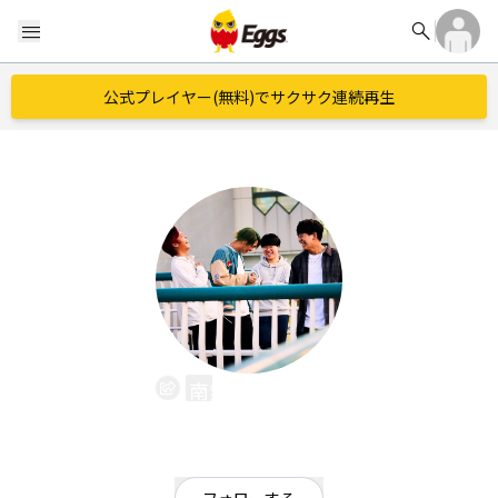
search
menu
公式プレイヤー(無料)でサクサク連続再生
南無阿部陀仏
EggsID：
namuabe_Boys_3
3,960
フォロワー