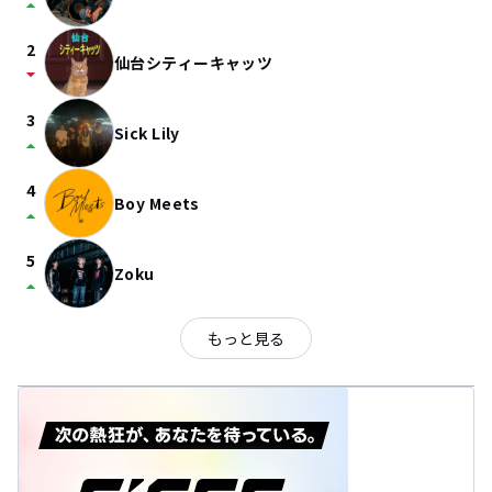
arrow_drop_up
2
仙台シティーキャッツ
arrow_drop_down
3
Sick Lily
arrow_drop_up
4
Boy Meets
arrow_drop_up
5
Zoku
arrow_drop_up
もっと見る