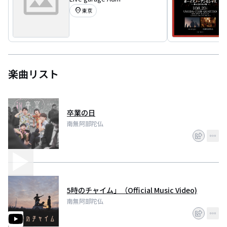
location_on
東京
楽曲リスト
卒業の日
南無阿部陀仏
5時のチャイム」（Official Music Video)
南無阿部陀仏