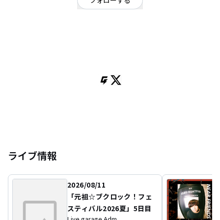
フォローする
東京都
ロック
/
ロック
/
パンク
OFFICIAL WEBSITE
練馬のロックンロールバンド［Vo.→@maesan4141］
［Gt.→@souyaandmomo52 ］［Ba.→@Abass_0109 ］
［Dr.→@dai_i_i_i_135］
ライブ情報
2026/08/11
「元祖☆ブクロック！フェ
スティバル2026夏」5日目
Live garage Adm