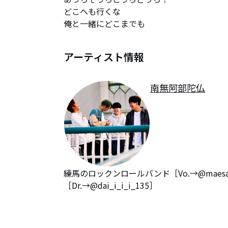
どこへも行くな

俺と一緒にどこまでも
アーティスト情報
南無阿部陀仏
練馬のロックンロールバンド［Vo.→@maesan414
［Dr.→@dai_i_i_i_135］