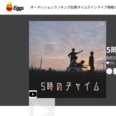
オーディション
ランキング
記事
タイムライン
ライブ情報
open_
5時
南無阿
151