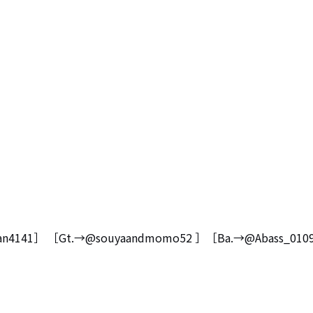
1］ ［Gt.→@souyaandmomo52 ］［Ba.→@Abass_010