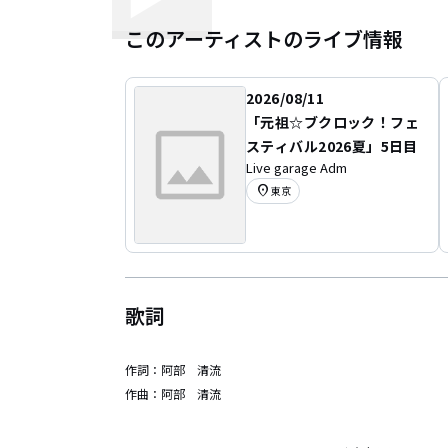
このアーティストのライブ情報
2026/08/11
「元祖☆ブクロック！フェ
スティバル2026夏」5日目
Live garage Adm
location_on
東京
歌詞
作詞：
阿部 清流
作曲：
阿部 清流