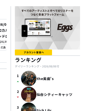
26/08/22
2026/09/23
ロカルpre. ライブハウス
Planet K 3rd Anniver
ンドローム 口約束編
〜4MAN SERIES〜
ALMIGHTY
Planet K
_on
location_on
広島
吉祥寺
ランキング
デイリーランキング・
2026/08/08
付
1
the奥歯's
arrow_drop_up
2
仙台シティーキャッツ
arrow_drop_down
3
Sick Lily