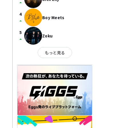
arrow_drop_up
4
Boy Meets
arrow_drop_up
5
Zoku
arrow_drop_up
もっと見る