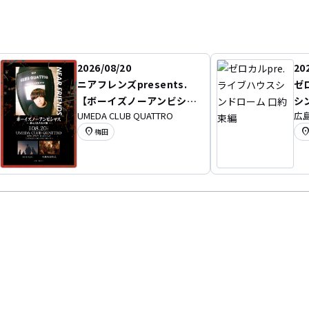
2026/08/20
20
ニアフレンズpresents.
ゼ
【ボーイズノーアンビシャ
シ
UMEDA CLUB QUATTRO
広島
ス】 〜 地元大阪大花火 編
location_on
location
梅田
〜