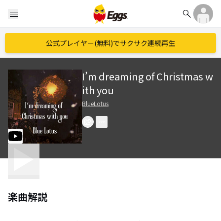
search
menu
公式プレイヤー(無料)でサクサク連続再生
I’m dreaming of Christmas w
ith you
BlueLotus
楽曲解説