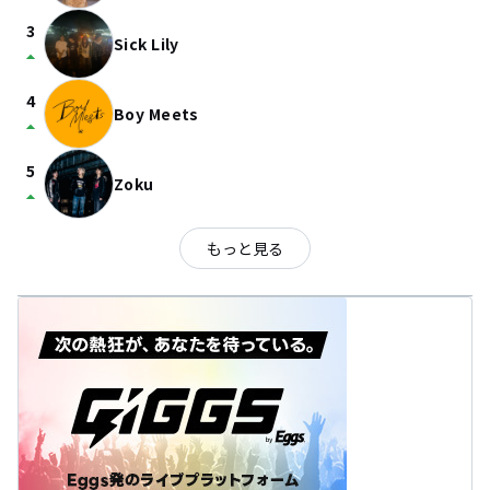
3
Sick Lily
arrow_drop_up
4
Boy Meets
arrow_drop_up
5
Zoku
arrow_drop_up
もっと見る