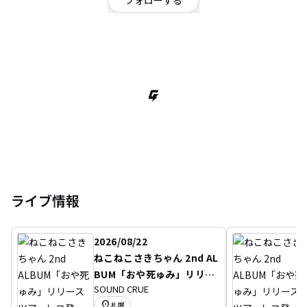
フォローする
北海道
ロック
/
ポップ
/
鬱ロック
死生観 吐き出す メンヘラPOPロックンロールバンドっ！！！ねこねこさきこ
(@sakichandayo963)Vo&Gt /レジェンドみいこ(@palu_neko)Drums笑顔
/sup.Baディス子(@DisKo_dot_com)/キーボード募集中お問い合わせ
nekonekosakichan@gmail.com
ライブ情報
2026/08/22
ねこねこさきちゃん 2nd AL
BUM「おや死ゅみ」リリー
SOUND CRUE
スツアーレコ発 ～画面の向
location_on
札幌