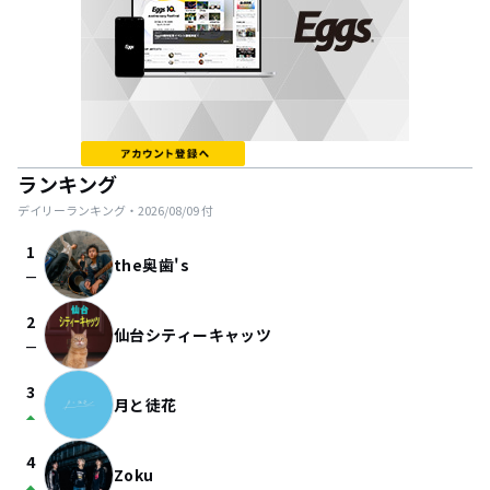
ランキング
デイリーランキング・
2026/08/09
付
1
the奥歯's
check_indeterminate_small
2
仙台シティーキャッツ
check_indeterminate_small
3
月と徒花
arrow_drop_up
4
Zoku
arrow_drop_up