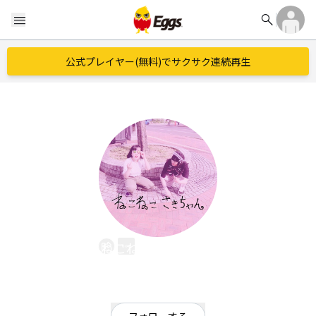
search
menu
公式プレイヤー(無料)でサクサク連続再生
ねこねこさきちゃん
EggsID：
neko2sakichan
2
フォロワー