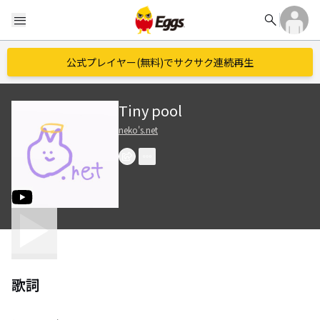
search
menu
公式プレイヤー(無料)でサクサク連続再生
Tiny pool
neko's.net
歌詞