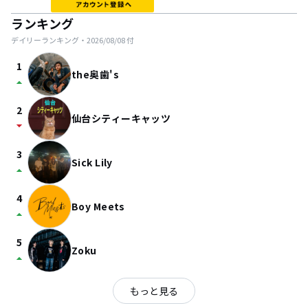
ランキング
デイリーランキング・
2026/08/08
付
1
the奥歯's
arrow_drop_up
2
仙台シティーキャッツ
arrow_drop_down
3
Sick Lily
arrow_drop_up
4
Boy Meets
arrow_drop_up
5
Zoku
arrow_drop_up
もっと見る