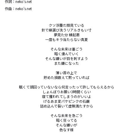
作詞：
neko's.net
作曲：
neko's.net
クソ浮腫だ顔見ている

針で線選び洗うリアルきもい寸

夢見た分 縁起悪

一度もキラ当たらない真夏

そんな未来は塞ごう

暗く燻んでいく

そんな嫌いが目を刺すよう

また嫌になった

薄い首の上で

貯めた損数えて黙っていれば

眠くて頭回っていないなら何言ったって許してもらえるから

しょんぼりお願い3時間くらい

寝て攫われてしまうのがいいよ

げるあま変パケピンクの石鹸

詰め込んで裂いて虚無満たすから

そんな未来を急ごう

暗く狂ってる

そんな嫌いが

色なす様
