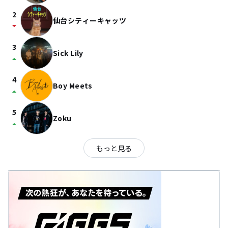
2
仙台シティーキャッツ
arrow_drop_down
3
Sick Lily
arrow_drop_up
4
Boy Meets
arrow_drop_up
5
Zoku
arrow_drop_up
もっと見る