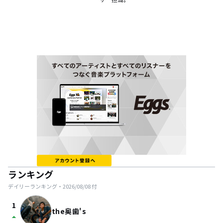
ランキング
デイリーランキング・
2026/08/08
付
1
the奥歯's
arrow_drop_up