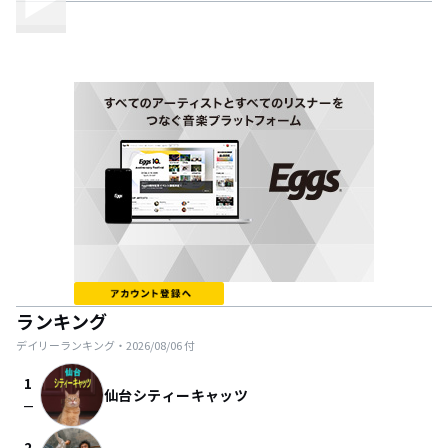
ランキング
デイリーランキング・
2026/08/06
付
1
仙台シティーキャッツ
check_indeterminate_small
2