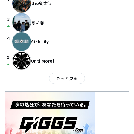
the奥歯's
check_indeterminate_small
3
青い春
arrow_drop_up
4
Sick Lily
check_indeterminate_small
5
Unti Morel
arrow_drop_up
もっと見る