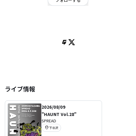
フォローする
東京都
ポップ
/
ロック
時に激しく、時に静かに。メンバーそれぞれの世界観が混ざる、カテゴライ
ズ不可能な音楽。
Vo. naki
Gt. TAKUYA
Gt. YUMA
ライブ情報
2026/08/09
"HAUNT Vol.28"
SPREAD
location_on
下北沢