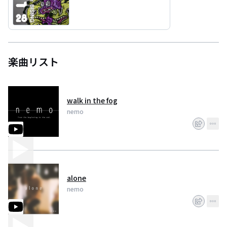
楽曲リスト
walk in the fog
nemo
alone
nemo