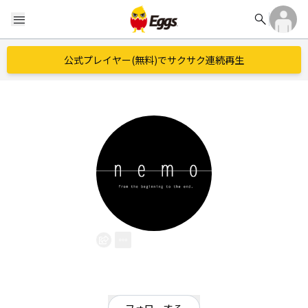
search
menu
公式プレイヤー(無料)でサクサク連続再生
nemo
EggsID：
nemo_offi7
2
フォロワー