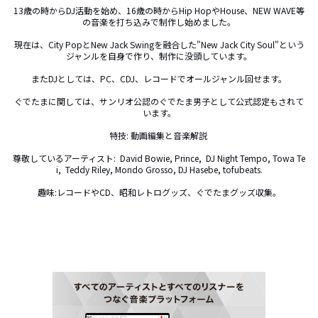
13歳の時からDJ活動を始め、16歳の時からHip HopやHouse、NEW WAVE等
の音楽を打ち込みで制作し始めました。

現在は、City PopとNew Jack Swingを融合した"New Jack City Soul"という
ジャンルを自身で作り、制作に没頭しています。

またDJとしては、PC、CDJ、レコードでオールジャンル回せます。

ぐでたまに関しては、サンリオ公認のぐでたま男子として公式認定もされて
います。

特技: 動画編集と音楽解説 

尊敬しているアーティスト:  David Bowie, Prince,  DJ Night Tempo, Towa Te
i,  Teddy Riley, Mondo Grosso, DJ Hasebe, tofubeats.

趣味:レコードやCD、昭和レトログッズ、ぐでたまグッズ収集。