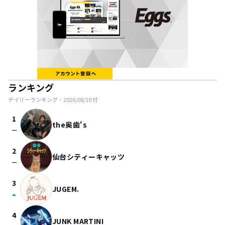
ランキング
デイリーランキング・
2026/08/10
付
1
the奥歯's
check_indeterminate_small
2
仙台シティーキャッツ
check_indeterminate_small
3
JUGEM.
arrow_drop_up
4
JUNK MARTINI