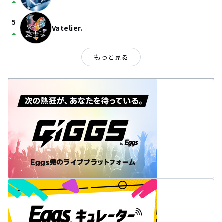
arrow_drop_up
5
Vatelier.
arrow_drop_up
もっと見る