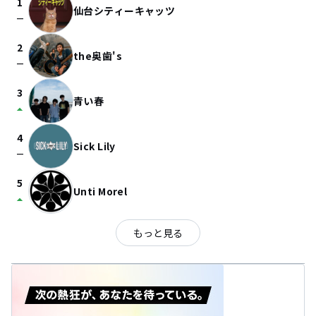
1
仙台シティーキャッツ
check_indeterminate_small
2
the奥歯's
check_indeterminate_small
3
青い春
arrow_drop_up
4
Sick Lily
check_indeterminate_small
5
Unti Morel
arrow_drop_up
もっと見る