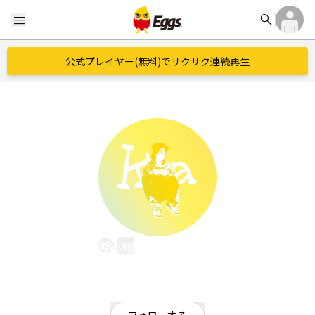
search
menu
公式プレイヤー(無料)でサクサク連続再生
古郡翔馬(群像ピカタ)
EggsID：
ningeniinaiina_
69
フォロワー