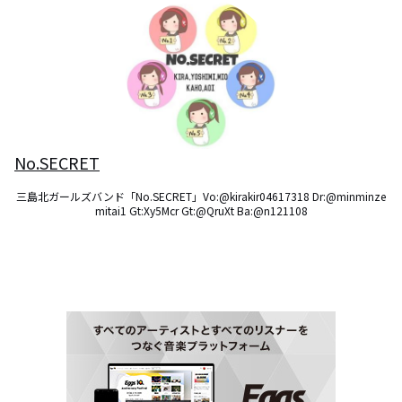
No.SECRET
三島北ガールズバンド「No.SECRET」Vo:@kirakir04617318 Dr:@minminze
mitai1 Gt:Xy5Mcr Gt:@QruXt Ba:@n121108