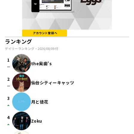
ランキング
デイリーランキング・
2026/08/09
付
1
the奥歯's
check_indeterminate_small
2
仙台シティーキャッツ
check_indeterminate_small
3
月と徒花
arrow_drop_up
4
Zoku
arrow_drop_up