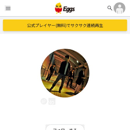
search
menu
公式プレイヤー(無料)でサクサク連続再生
No One Is Zero
EggsID：
noizkoriyama
18
フォロワー