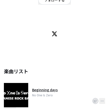
フォローする
福島県
ロック
/
ポップ
福島県を拠点に活動中。2018年2月、1st EP『POP WAVE』を発売。4曲入り
¥1,000でライブ会場を中心に販売中。
楽曲リスト
Beginning days
No One Is Zero