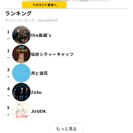
ランキング
デイリーランキング・
2026/08/09
付
1
the奥歯's
check_indeterminate_small
2
仙台シティーキャッツ
check_indeterminate_small
3
月と徒花
arrow_drop_up
4
Zoku
arrow_drop_up
5
JUGEM.
arrow_drop_up
もっと見る