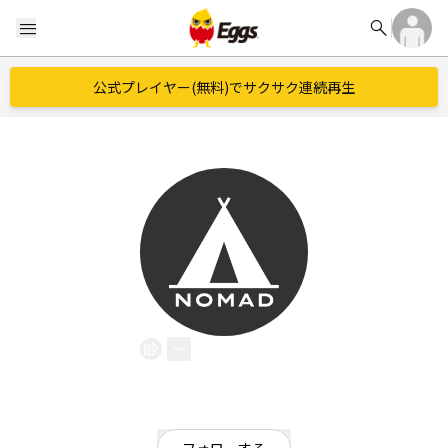
search
menu
公式プレイヤー(無料)でサクサク連続再生
NOMAD
EggsID：
nomad_bm5
3
フォロワー