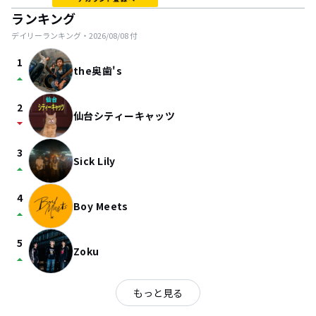
ランキング
デイリーランキング・
2026/08/08
付
1
the奥歯's
arrow_drop_up
2
仙台シティーキャッツ
arrow_drop_down
3
Sick Lily
arrow_drop_up
4
Boy Meets
arrow_drop_up
5
Zoku
arrow_drop_up
もっと見る