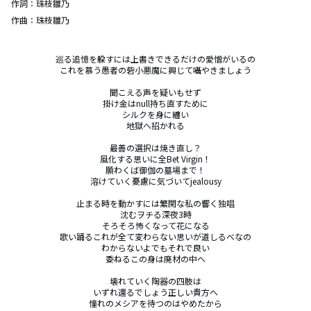
作詞：
珠枝雛乃
作曲：
珠枝雛乃
巡る追憶を躱すには上書きできるだけの愛憎がいるの

これを慕う愚者の砦小悪魔に興じて囁やきましょう

聞こえる声を疑いもせず

掛け金はnull持ち直すために

シルクを身に纏い

地獄へ招かれる

最善の選択は焼き直し？

風化する思いに全Bet Virgin！

願わくば御伽の墓場まで！

溶けていく憂慮に気づいてjealousy

止まる時を動かすには繁閑な私の響く独唱

沈むヲチる深夜3時

そろそろ怖くなって花になる

歌い踊るこれが全て変わらない思いが道しるべなの

わからないよでもそれで良い

委ねるこの身は廃材の中へ

壊れていく陶器の四肢は

いずれ還るでしょう正しい貴方へ

憧れのメシアを待つのはやめたから
