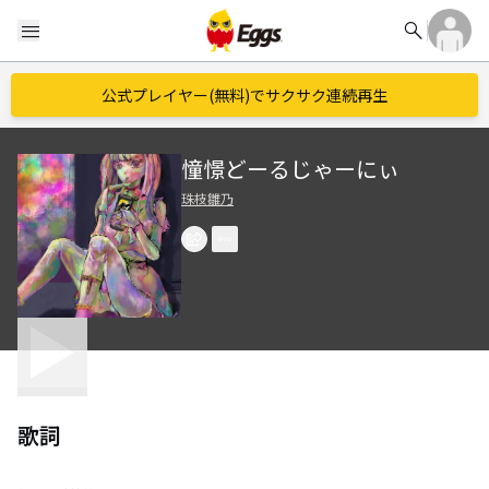
search
menu
公式プレイヤー(無料)でサクサク連続再生
憧憬どーるじゃーにぃ
珠枝雛乃
歌詞