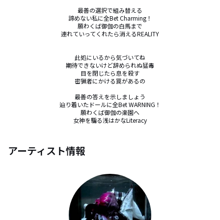
最善の選択で組み替える

諦めない私に全Bet Charming！

願わくば御伽の白馬まで

連れていってくれたら消えるREALITY

此処にいるから気づいてね

期待できないけど辞められぬ猛毒

目を閉じたら息を殺す

密猟者にかける罠があるの

最善の答えを示しましょう

辿り着いたドールに全Bet WARNING！

願わくば御伽の楽園へ

女神を騙る浅はかなLiteracy
アーティスト情報