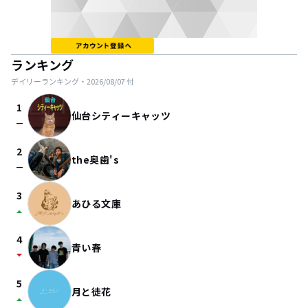
ランキング
デイリーランキング・
2026/08/07
付
1
仙台シティーキャッツ
check_indeterminate_small
2
the奥歯's
check_indeterminate_small
3
あひる文庫
arrow_drop_up
4
青い春
arrow_drop_down
5
月と徒花
arrow_drop_up