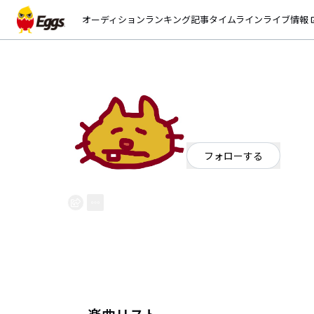
オーディション
ランキング
記事
タイムライン
ライブ情報
open_
のら
EggsID：
nora1957
0
フォロワー
フォローする
東京都
シンガーソングライター
ガレージバンドとかでオリジナル