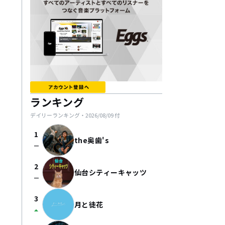
ランキング
デイリーランキング・
2026/08/09
付
1
the奥歯's
check_indeterminate_small
2
仙台シティーキャッツ
check_indeterminate_small
3
月と徒花
arrow_drop_up