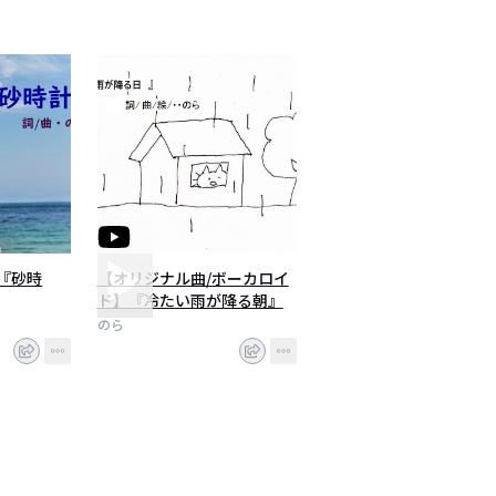
『砂時
【オリジナル曲/ボーカロイ
ド】『冷たい雨が降る朝』
のら