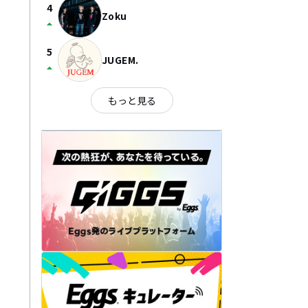
4
Zoku
arrow_drop_up
5
JUGEM.
arrow_drop_up
もっと見る