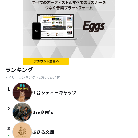
ランキング
デイリーランキング・
2026/08/07
付
1
仙台シティーキャッツ
check_indeterminate_small
2
the奥歯's
check_indeterminate_small
3
あひる文庫
arrow_drop_up