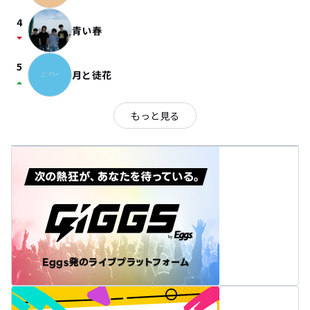
4
青い春
arrow_drop_down
5
月と徒花
arrow_drop_up
もっと見る