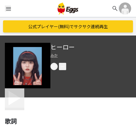
search
menu
公式プレイヤー(無料)でサクサク連続再生
ヒーロー
みか
歌詞