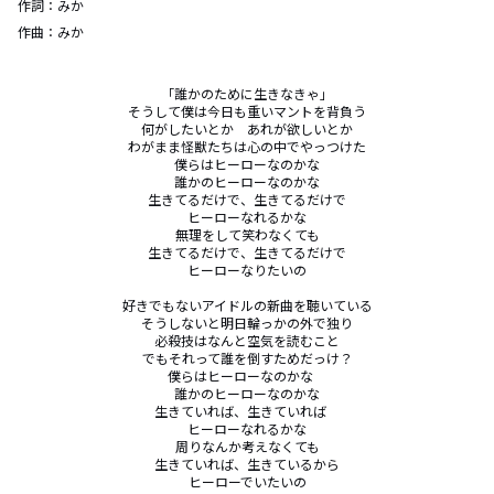
作詞：
みか
作曲：
みか
「誰かのために生きなきゃ」

そうして僕は今日も重いマントを背負う

何がしたいとか　あれが欲しいとか

わがまま怪獣たちは心の中でやっつけた

僕らはヒーローなのかな

誰かのヒーローなのかな

生きてるだけで、生きてるだけで

ヒーローなれるかな

無理をして笑わなくても

生きてるだけで、生きてるだけで

ヒーローなりたいの

好きでもないアイドルの新曲を聴いている

そうしないと明日輪っかの外で独り

必殺技はなんと空気を読むこと

でもそれって誰を倒すためだっけ？

僕らはヒーローなのかな　

誰かのヒーローなのかな

生きていれば、生きていれば　

ヒーローなれるかな

周りなんか考えなくても

生きていれば、生きているから

ヒーローでいたいの
