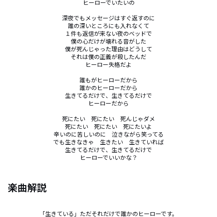
ヒーローでいたいの

深夜でもメッセージはすぐ返すのに

誰の深いところにも入れなくて

１件も返信が来ない夜のベッドで

僕の心だけが壊れる音がした

僕が死んじゃった理由はどうして

それは僕の正義が殺したんだ

ヒーロー失格だよ

誰もがヒーローだから

誰かのヒーローだから

生きてるだけで、生きてるだけで

ヒーローだから

死にたい　死にたい　死んじゃダメ

死にたい　死にたい　死にたいよ

辛いのに苦しいのに　泣きながら笑ってる

でも生きなきゃ　生きたい　生きていれば

生きてるだけで、生きてるだけで

ヒーローでいいかな？
楽曲解説
「生きている」ただそれだけで誰かのヒーローです。