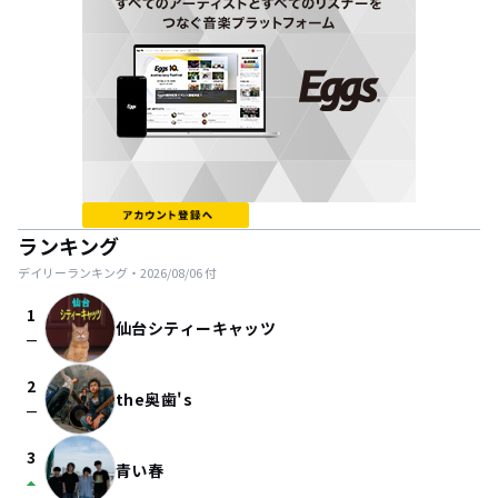
ランキング
デイリーランキング・
2026/08/06
付
1
仙台シティーキャッツ
check_indeterminate_small
2
the奥歯's
check_indeterminate_small
3
青い春
arrow_drop_up