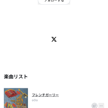
フォローする
大阪府
ロック
/
ポップ
OFFICIAL WEBSITE
大阪を中心に活動中のインディーズロックバンド「oOo (オー)」
Gt.Vo. 伊藤亮翔
Ba.Cho. 小田美沙希
Instagram：＠ooo_official__
楽曲リスト
フレンチガーリー
oOo