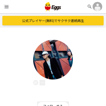
search
menu
公式プレイヤー(無料)でサクサク連続再生
oOo
EggsID：
odmi_oOo
53
フォロワー