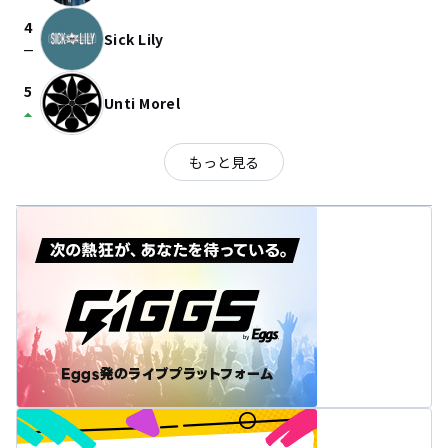
4
Sick Lily
check_indeterminate_small
5
Unti Morel
arrow_drop_up
もっと見る