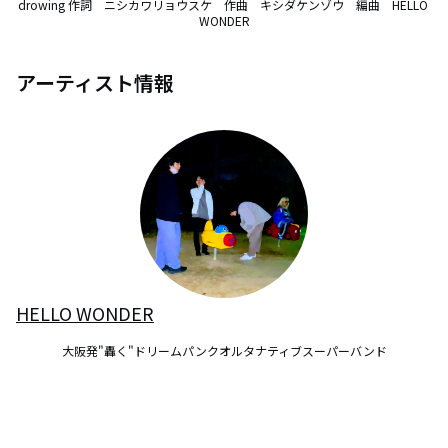
drowing 作詞　ニシカワリョウスケ　作曲　キシダケンゾウ　編曲　HELLO 
WONDER
アーティスト情報
HELLO WONDER
大阪発"轟く"ドリームパンクオルタナティブスーパーバンド