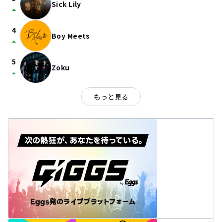
Sick Lily
arrow_drop_up
4
Boy Meets
arrow_drop_up
5
Zoku
arrow_drop_up
もっと見る