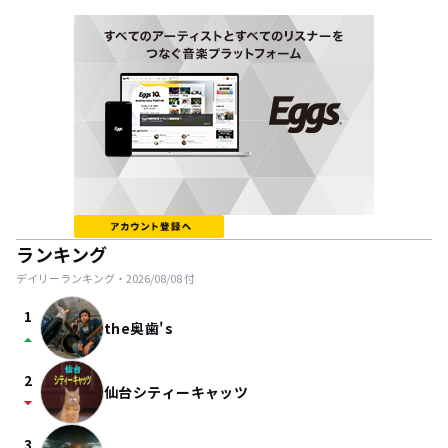
ランキング
デイリーランキング・
2026/08/08
付
1
the奥歯's
arrow_drop_up
2
仙台シティーキャッツ
arrow_drop_down
3