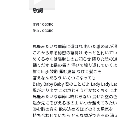
歌詞
作詞：
OGORO
作曲：
OGORO
馬鹿みたいな季節に遊ばれ 老いた靴の音が渇
これから来る秘密の幕開け そっと色付いていく
めくるめくは陽射しのお知らせ 降りた陰の道
踊りだすよ緑の囁き 浴びて繰り返していくよ 
響くhigh鼓動 弾む波音 なびく髪こそ

答えなんだろう いくつになっても

Baby Baby Baby 君のことだよ Lady Lady 
風が走り出す この声とそう行かなくちゃ これこそが
馬鹿みたいな季節は終わらない 混ぜた空の色
遥か先にそびえるあの山 いつか越えてみたいん
滲む肺の音を 飲み込めるほどのその勇気を

持ち合わせていたら どんな顔ができるの 消え