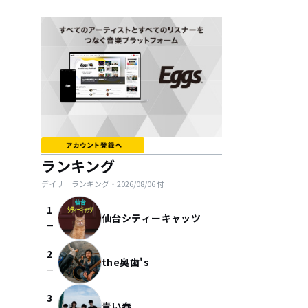
ランキング
デイリーランキング・
2026/08/06
付
1
仙台シティーキャッツ
check_indeterminate_small
2
the奥歯's
check_indeterminate_small
3
青い春