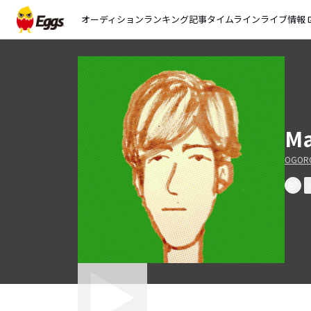
オーディション
ランキング
記事
タイムライン
ライブ情報
open_
Ma
OGOR