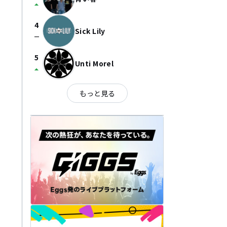
arrow_drop_up
4
Sick Lily
check_indeterminate_small
5
Unti Morel
arrow_drop_up
もっと見る