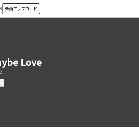
楽曲アップロード
in_new
ybe Love
O