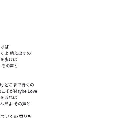
けば

よ 萌え出すの

を歩けば

その声と

Lady どこまで行くの

Maybe Love

を渡れば

だよ その声と

ていくの 香りも
