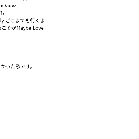
View



 Lady どこまでも行くよ

がMaybe Love
てみたかった歌です。