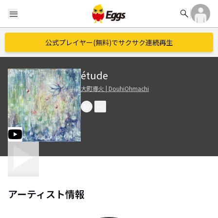
search
menu
公式プレイヤー(無料)でサクサク連続再生
étude
大町導火 | DouhiOhmachi
アーティスト情報