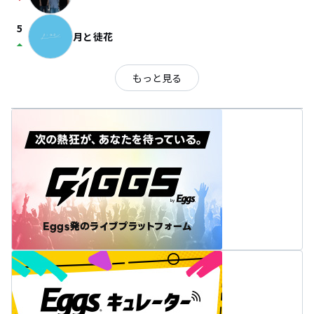
arrow_drop_down
5
月と徒花
arrow_drop_up
もっと見る