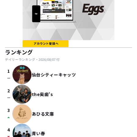
ランキング
デイリーランキング・
2026/08/07
付
1
仙台シティーキャッツ
check_indeterminate_small
2
the奥歯's
check_indeterminate_small
3
あひる文庫
arrow_drop_up
4
青い春