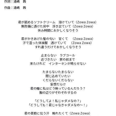
作詞：
涌嶋 茜
作曲：
涌嶋 茜
君が舐めるソフトクリーム　溶けていて（Zowa Zowa）

無防備に透けた背中　浮き出ていて（Zowa Zowa）

休み時間におかしくなりそう

君がかきあげた髪の匂い　甘くて　（Zowa Zowa）

汗で湿った体操服　透けていて　（Zowa Zowa）

すれ違うだけでおかしくなりそう

止まらない　ラブコール

近づきたい　家の前まで

来たけれど　インターホンが鳴らせない

たまらないたまらない

閉じ込めていたい

くだらないくだらない

妄想だらけ

君の瞳に私はどう映っているんだろう？

胸の辺りがぞわぞわするの

「どうしてよ！私じゃダメなの？」

「どうしても！君じゃなきゃダメなの～！」

君の首筋に伝う汗　触れたくて（Zowa Zowa）
