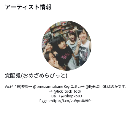
アーティスト情報
覚醒兎(おめざめらびっと)
Vo.(^-^茜)監督→ @omezameakane Key.ユミカ→ @KyHsOh Gt.ほのかです。
→ @tick_tock_tock_ 

Ba.→ @pkopko03

Eggs→https://t.co/zu9prs8A9S…