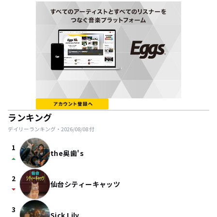
ランキング
デイリーランキング・
2026/08/08
付
1
the奥歯's
arrow_drop_up
2
仙台シティーキャッツ
arrow_drop_down
3
Sick Lily