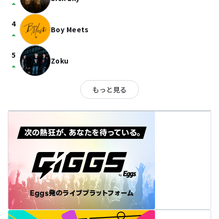
arrow_drop_up
4
Boy Meets
arrow_drop_up
5
Zoku
arrow_drop_up
もっと見る