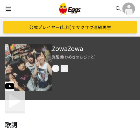
search
menu
公式プレイヤー(無料)でサクサク連続再生
ZowaZowa
覚醒兎(おめざめらびっと)
歌詞