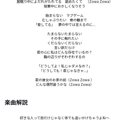
居眠り中によだれがたれてる　舐めたくて　（Zowa Zowa）

授業中におかしくなりそう

始まらない　ラブゲーム

むしゃぶりたい　骨の髄まで

「愛してる」　夢の中では言えるのに...

たまらないたまらない

その手に触れたい

くだらないくだらない

言い訳だらけ

君の心に私はどんな存在でいるの？

胸の辺りがぞわぞわするの

「どうしてよ！私じゃダメなの？」

「どうしても！君じゃなきゃ...」

君の彼女のお家の前（Zowa Zowa ）

どんな偶然装うかな（Zowa Zowa）
楽曲解説
好きな人って目だけじゃなく体でも追いかけちゃうよね～