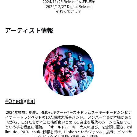
2024/11/29 Release 1st.EP収録

2024/12/27 Digital Release

それってアリ？
アーティスト情報
#Onedigital
2024年結成、始動。 4MC+2ギター+ベース＋ドラムス＋キーボードシンセサ
イザー＋トランペットの10人編成大所帯バンド。 メンバー全員が本職があり
ながら、自分たちが本当に格好良いと思える音楽を現代のシーンに発信する
という事を根底に活動。 「オールドルーキー大人の遊び」を念頭に置き、chi
llmusic、R&B、soulに影響を受け、Hiphopというジャンルに挑戦、バンドサ
ウンドスタイルで都内で精力的に活動。 
