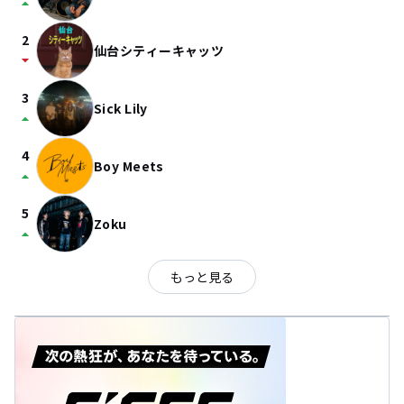
arrow_drop_up
2
仙台シティーキャッツ
arrow_drop_down
3
Sick Lily
arrow_drop_up
4
Boy Meets
arrow_drop_up
5
Zoku
arrow_drop_up
もっと見る