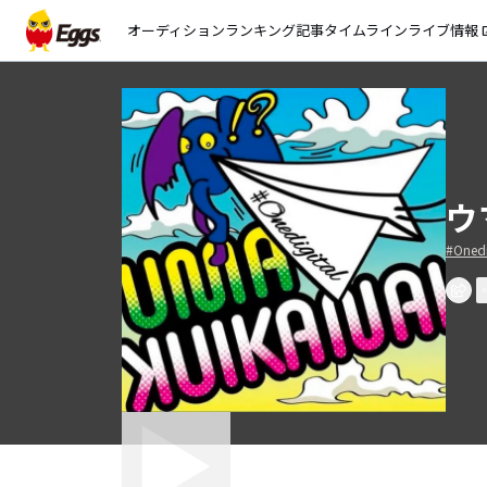
オーディション
ランキング
記事
タイムライン
ライブ情報
open_
ウ
#Onedi