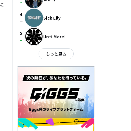
arrow_drop_up
に
4
Sick Lily
check_indeterminate_small
5
Unti Morel
arrow_drop_up
もっと見る