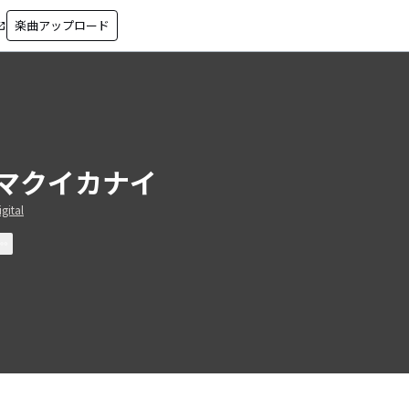
楽曲アップロード
in_new
マクイカナイ
gital