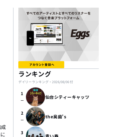
ランキング
デイリーランキング・
2026/08/06
付
1
仙台シティーキャッツ
check_indeterminate_small
2
the奥歯's
check_indeterminate_small
編成
3
ンに
青い春