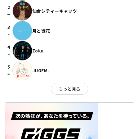
2
仙台シティーキャッツ
check_indeterminate_small
3
月と徒花
arrow_drop_up
4
Zoku
arrow_drop_up
5
JUGEM.
arrow_drop_up
もっと見る