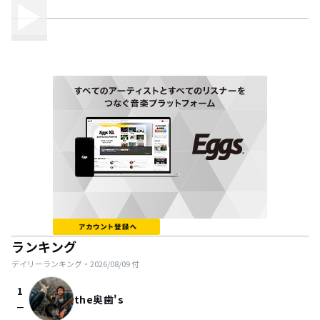
ランキング
デイリーランキング・
2026/08/09
付
1
the奥歯's
check_indeterminate_small