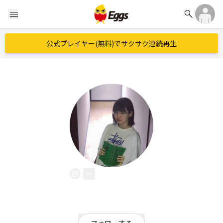
search
menu
公式プレイヤー(無料)でサクサク連続再生
小野
EggsID：
onononnnn_ono
2
フォロワー