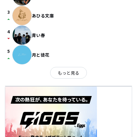
3
あひる文庫
arrow_drop_up
4
青い春
arrow_drop_down
5
月と徒花
arrow_drop_up
もっと見る