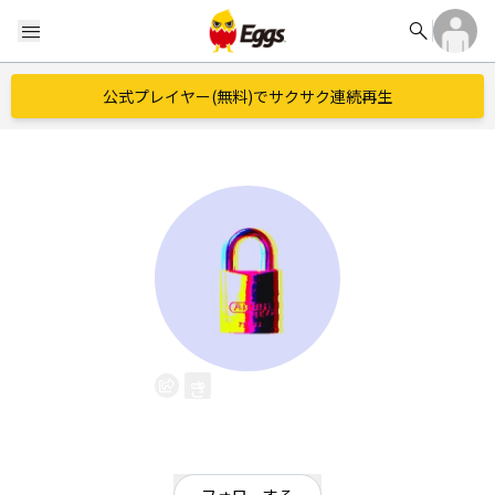
search
menu
公式プレイヤー(無料)でサクサク連続再生
きんにく大臣
EggsID：
oppaimomitai081081
2
フォロワー