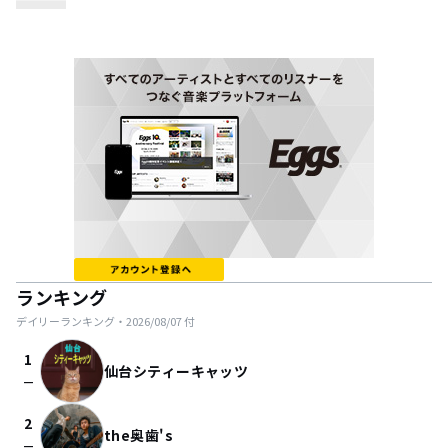
ランキング
デイリーランキング・
2026/08/07
付
1
仙台シティーキャッツ
check_indeterminate_small
2
the奥歯's
check_indeterminate_small