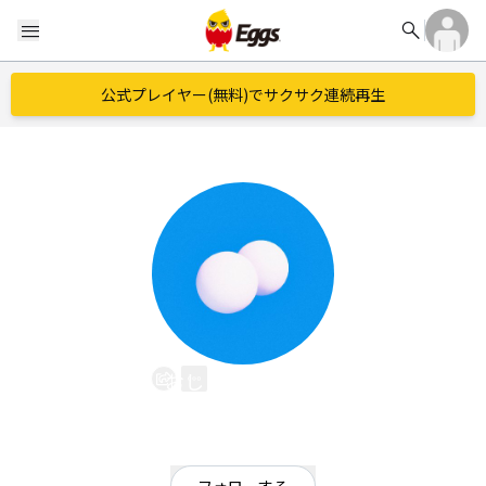
search
menu
公式プレイヤー(無料)でサクサク連続再生
おしりちぎりパン
EggsID：
oshirichigirip
0
フォロワー