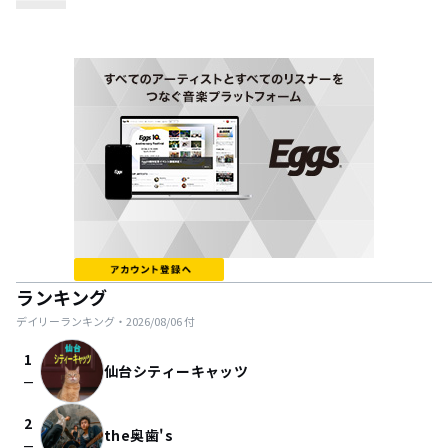
ランキング
デイリーランキング・
2026/08/06
付
1
仙台シティーキャッツ
check_indeterminate_small
2
the奥歯's
check_indeterminate_small