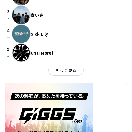
3
青い春
arrow_drop_up
4
Sick Lily
check_indeterminate_small
5
Unti Morel
arrow_drop_up
もっと見る