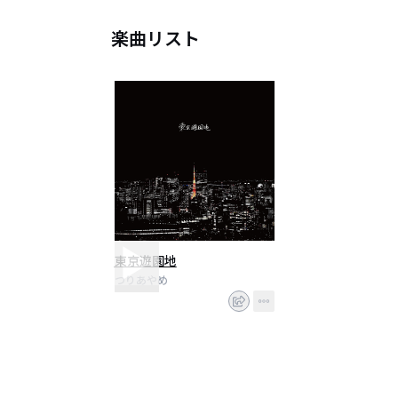
楽曲リスト
東京遊園地
つりあやめ