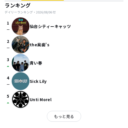
ランキング
デイリーランキング・
2026/08/06
付
1
仙台シティーキャッツ
check_indeterminate_small
2
the奥歯's
check_indeterminate_small
3
青い春
arrow_drop_up
4
Sick Lily
check_indeterminate_small
5
Unti Morel
arrow_drop_up
もっと見る