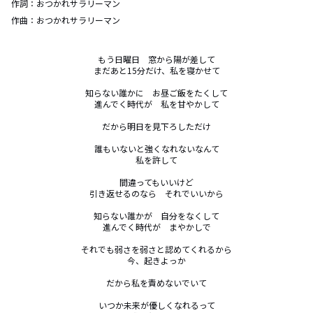
作詞：
おつかれサラリーマン
作曲：
おつかれサラリーマン
もう日曜日　窓から陽が差して

まだあと15分だけ、私を寝かせて

知らない誰かに　お昼ご飯をたくして

進んでく時代が　私を甘やかして

だから明日を見下ろしただけ

誰もいないと強くなれないなんて

私を許して

間違ってもいいけど

引き返せるのなら　それでいいから

知らない誰かが　自分をなくして

進んでく時代が　まやかしで

それでも弱さを弱さと認めてくれるから

今、起きよっか

だから私を責めないでいて

いつか未来が優しくなれるって
