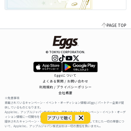
PAGE TOP
© TOKYU CORPORATION.
Eggsについて
よくある質問 / お問い合わせ
利用規約 / プライバシーポリシー
会社概要
※免責事項
掲載されているキャンペーン・イベント・オーディション情報はEggs / パートナー企業が提
供しているものとなります。
Apple Inc、アップルジャパン株式会社は、掲載されているキャンペーン・イベント・オーデ
ィション情報に一切関与をしておりません。
アプリで聴く
提供されたキャンペーン・イベント・オーディション情報を利用して生じた一切の障害につ
いて、Apple Inc、アップルジャパン株式会社は一切の責任を負いません。