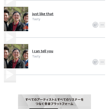
just like that
Tasty
I can tell you
Tasty