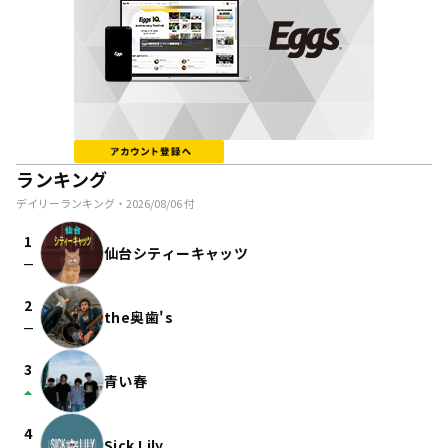
ランキング
デイリーランキング・
2026/08/06
付
1
仙台シティーキャッツ
check_indeterminate_small
2
the奥歯's
check_indeterminate_small
3
青い春
arrow_drop_up
4
Sick Lily