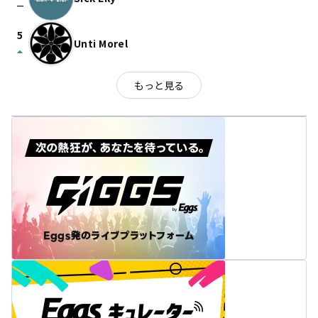
check_indeterminate_small
5
Unti Morel
arrow_drop_up
もっと見る