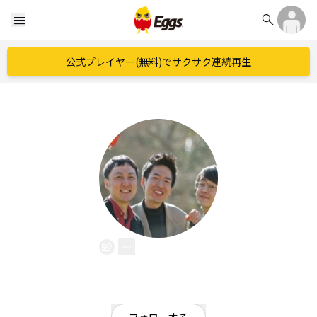
search
menu
公式プレイヤー(無料)でサクサク連続再生
Tasty
EggsID：
pale_007
1
フォロワー