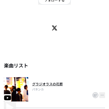
フォローする
神奈川県
厚木高校軽音楽部1年生バンド gtvo.いいじま gt.いしわた ba.しまだ dr.まえ
はら
楽曲リスト
グラジオラスの花葬
パネンカ