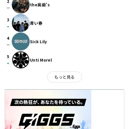
2
the奥歯's
check_indeterminate_small
3
青い春
arrow_drop_up
4
Sick Lily
check_indeterminate_small
5
Unti Morel
arrow_drop_up
もっと見る