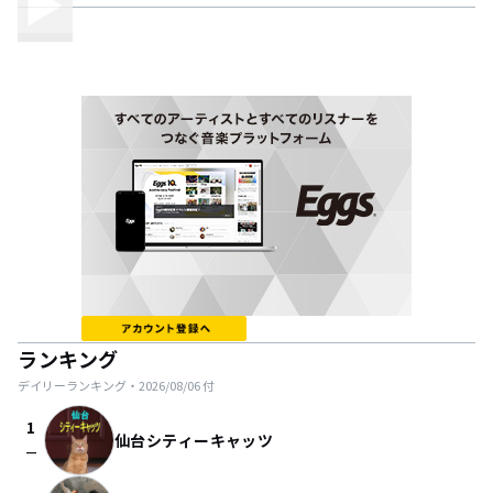
ランキング
デイリーランキング・
2026/08/06
付
1
仙台シティーキャッツ
check_indeterminate_small