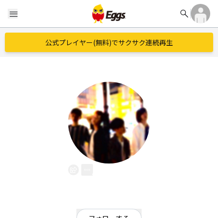
search
menu
公式プレイヤー(無料)でサクサク連続再生
パネンカ
EggsID：
panenka_74
116
フォロワー