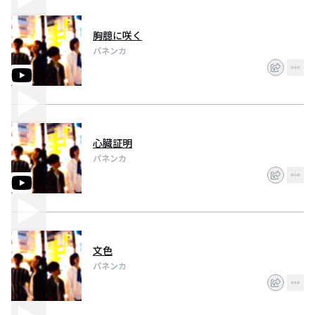
胸臆に咲く
パネンカ
心臓証明
パネンカ
文色
パネンカ