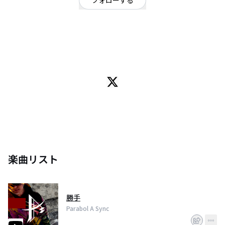
フォローする
大阪府
オルタナティブ
/
ポップ
OFFICIAL WEBSITE
橋村嘉卜がプロデュースを努める音楽プロジェクト
マルチボーカルの多彩なコーラスワークと
複雑に絡み合うアンサンブルで魅せる
“進化系(プログレッシヴ)J-POP”
楽曲リスト
勝手
Parabol A Sync