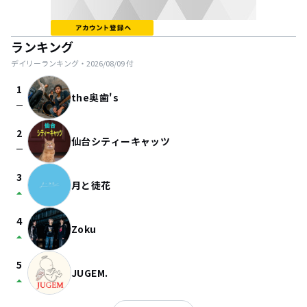
ランキング
デイリーランキング・
2026/08/09
付
1
the奥歯's
check_indeterminate_small
2
仙台シティーキャッツ
check_indeterminate_small
3
月と徒花
arrow_drop_up
4
Zoku
arrow_drop_up
5
JUGEM.
arrow_drop_up