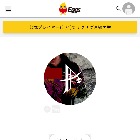
search
menu
公式プレイヤー(無料)でサクサク連続再生
Parabol A Sync
EggsID：
parabolasync
0
フォロワー