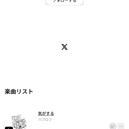
フォローする
千葉県
ポップ
/
ロック
/
ボーカロイド
OFFICIAL WEBSITE
ボカロP。でもロックでポップなナンバーをお届け。
作詞作曲からすべて基本は一人でやっています。
楽曲リスト
気がする
パブロフ