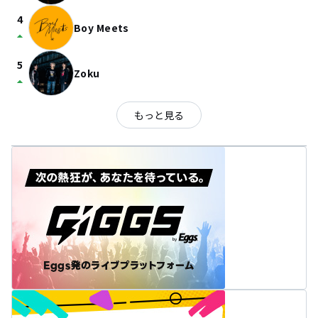
4
Boy Meets
arrow_drop_up
5
Zoku
arrow_drop_up
もっと見る