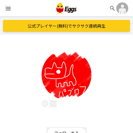
search
menu
公式プレイヤー(無料)でサクサク連続再生
パブロフ
EggsID：
pavlovsongs
2
フォロワー