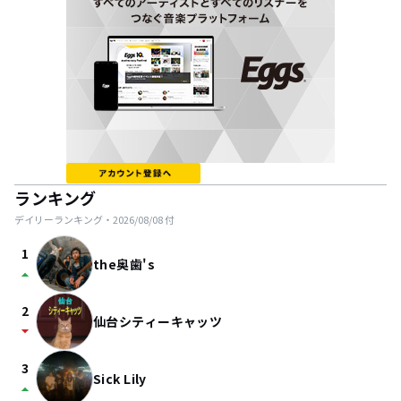
ランキング
デイリーランキング・
2026/08/08
付
1
the奥歯's
arrow_drop_up
2
仙台シティーキャッツ
arrow_drop_down
3
Sick Lily
arrow_drop_up