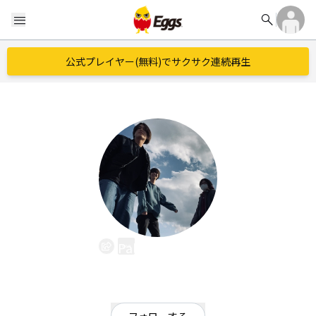
search
menu
公式プレイヤー(無料)でサクサク連続再生
Pale Blue Dot
EggsID：
pbd_band
9
フォロワー