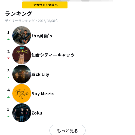
ランキング
デイリーランキング・
2026/08/08
付
1
the奥歯's
arrow_drop_up
2
仙台シティーキャッツ
arrow_drop_down
3
Sick Lily
arrow_drop_up
4
Boy Meets
arrow_drop_up
5
Zoku
arrow_drop_up
もっと見る