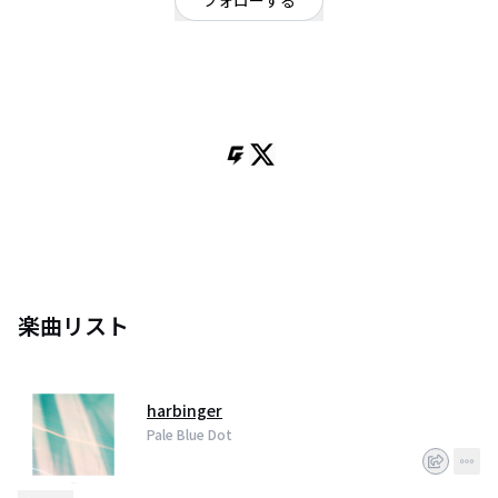
フォローする
千葉県
オルタナティブ
/
ポップ
千葉県3ピースバンド
Vo.Ba.熊谷
Gt.中村麟太郎
Dr.飯
楽曲リスト
harbinger
Pale Blue Dot