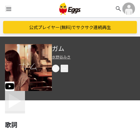
search
menu
公式プレイヤー(無料)でサクサク連続再生
ガム
水野谷みき
歌詞