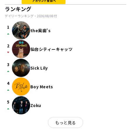
ランキング
デイリーランキング・
2026/08/08
付
1
the奥歯's
arrow_drop_up
2
仙台シティーキャッツ
arrow_drop_down
3
Sick Lily
arrow_drop_up
4
Boy Meets
arrow_drop_up
5
Zoku
arrow_drop_up
もっと見る