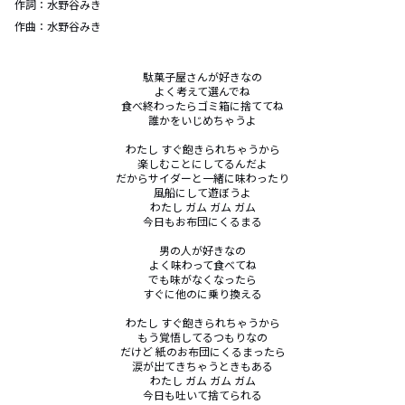
作詞：
水野谷みき
作曲：
水野谷みき
駄菓子屋さんが好きなの

よく考えて選んでね

食べ終わったらゴミ箱に捨ててね

誰かをいじめちゃうよ

わたし すぐ飽きられちゃうから

楽しむことにしてるんだよ

だからサイダーと一緒に味わったり

風船にして遊ぼうよ

わたし ガム ガム ガム

今日もお布団にくるまる

男の人が好きなの

よく味わって食べてね

でも味がなくなったら

すぐに他のに乗り換える

わたし すぐ飽きられちゃうから

もう覚悟してるつもりなの

だけど 紙のお布団にくるまったら

涙が出てきちゃうときもある

わたし ガム ガム ガム

今日も吐いて捨てられる
